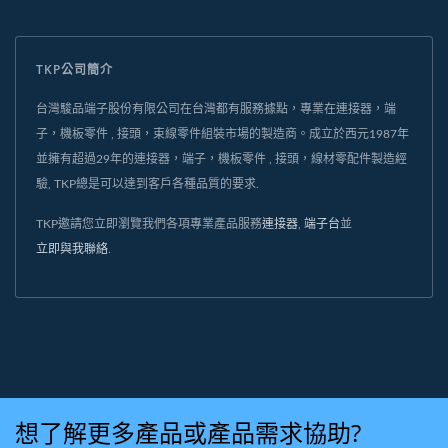
TKP公司簡介
台灣駿品端子股份有限公司在台灣都有服務據點，專業在連接器，端
子，機板零件 , 接頭，束線零件組裝市場的製造商。成立於西元1987年
並擁有超過29年的連接器，端子，機板零件 , 接頭，線材零配件製造經
驗, TKP總是可以達到客戶各種品質的要求.
TKP邀請您立即瀏覽我們各項專業產品服務
連接器
,
端子台
並
立即與我聯絡
.
想了解更多產品或產品需求協助?