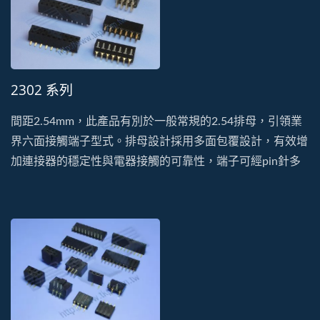
2302 系列
間距2.54mm，此產品有別於一般常規的2.54排母，引領業
界六面接觸端子型式。排母設計採用多面包覆設計，有效增
加連接器的穩定性與電器接觸的可靠性，端子可經pin針多
次插拔也不易鬆脫變形。此系列有單排、雙排、DIP及SMT
的型式。塑膠以耐高溫、低吸濕的PA9T特性生產製造。