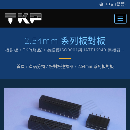
中文 (繁體)
2.54mm 系列板對板
板對板 / TKP(駿品)，為績優ISO9001與 IATF16949 連接器製
造商，創立于1987年，以“TKP”自有品牌致力于電子及電腦各
式連接器製造。
首頁
/
產品分類
/
板對板連接器
/
2.54mm 系列板對板