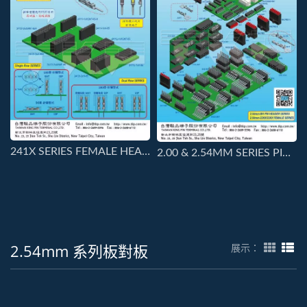
241X SERIES FEMALE HEADER
2.00 & 2.54MM SERIES PIN & FEMALE HEADERS
2.54mm 系列板對板
展示：