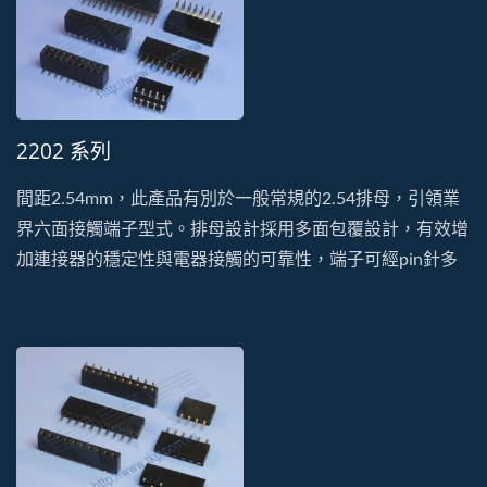
2202 系列
間距2.54mm，此產品有別於一般常規的2.54排母，引領業
界六面接觸端子型式。排母設計採用多面包覆設計，有效增
加連接器的穩定性與電器接觸的可靠性，端子可經pin針多
次插拔也不易鬆脫變形。此系列有單排、雙排、DIP及SMT
的型式。塑膠以耐高溫、低吸濕的PA9T特性生產製造。