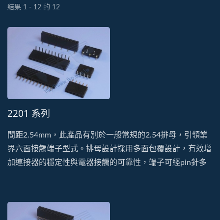
結果 1 - 12 的 12
2201 系列
間距2.54mm，此產品有別於一般常規的2.54排母，引領業
界六面接觸端子型式。排母設計採用多面包覆設計，有效增
加連接器的穩定性與電器接觸的可靠性，端子可經pin針多
次插拔也不易鬆脫變形。此系列有單排、雙排、DIP及SMT
的型式。塑膠以耐高溫、低吸濕的PA9T特性生產製造。