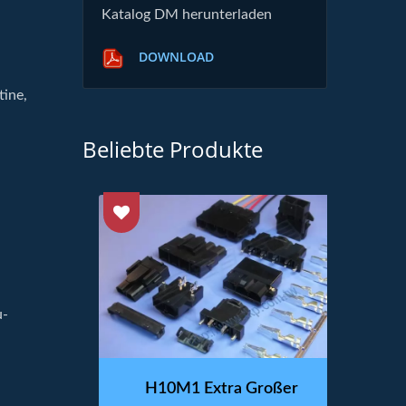
Katalog DM herunterladen
DOWNLOAD
tine,
Beliebte Produkte
u-
ecker
H10M1 Extra Großer
H20M