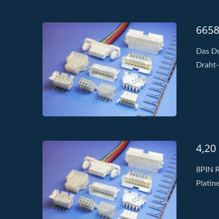
6658
Das Dr
Draht-
4,20
8PIN R
Platine
H20M5 Dynamischer Stecker
H