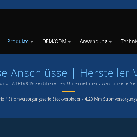
Produkte
OEM/ODM
Anwendung
Techni
e Anschlüsse | Hersteller
Computeranschlüssen | TK
und IATF16949 zertifiziertes Unternehmen, was unsere Verp
den zeigt. Wir haben eine eigene Forschungs- und Entwick
eigenen Produkte unter der Marke TKP.
ie
/
Stromversorgungsserie Steckverbinder
/
4,20 Mm Stromversorgungs