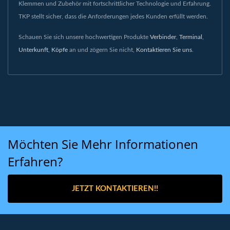
Klemmen und Zubehör mit fortschrittlicher Technologie und Erfahrung.
TKP stellt sicher, dass die Anforderungen jedes Kunden erfüllt werden.
Schauen Sie sich unsere hochwertigen Produkte
Verbinder
,
Terminal
,
Unterkunft
,
Köpfe
an und zögern Sie nicht,
Kontaktieren Sie uns
.
Möchten Sie Mehr Informationen
Erfahren?
JETZT KONTAKTIEREN!!