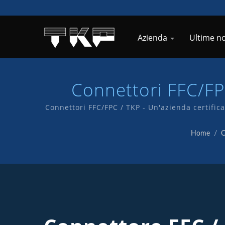
Azienda
Ultime no
Connettori FFC/FP
Com
Connettori FFC/FPC / TKP - Un'azienda certifica
di qualità. Abbiamo
Home
/
C