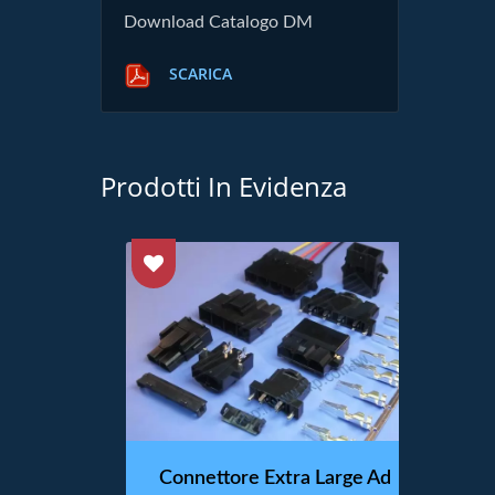
Download Catalogo DM
SCARICA
Prodotti In Evidenza
r Luci
Connettore Extra Large Ad
Conn