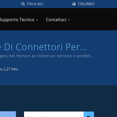
ITALIANO
Supporto Tecnico
Contattaci
 Di Connettori Per
 TKP
no nel fornire ai clienti un servizio e prodotti
 con il marchio TKP.
Da 1,27 Mm