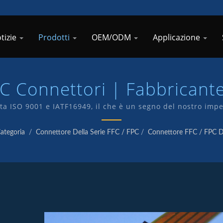
tizie
Prodotti
OEM/ODM
Applicazione
C Connettori | Fabbricante
puter Ad Alta Corrente |
ta ISO 9001 e IATF16949, il che è un segno del nostro impeg
 un reparto di R&S interno e produciamo i nostri prodotti
ategoria
/
Connettore Della Serie FFC / FPC
/
Connettore FFC / FPC 