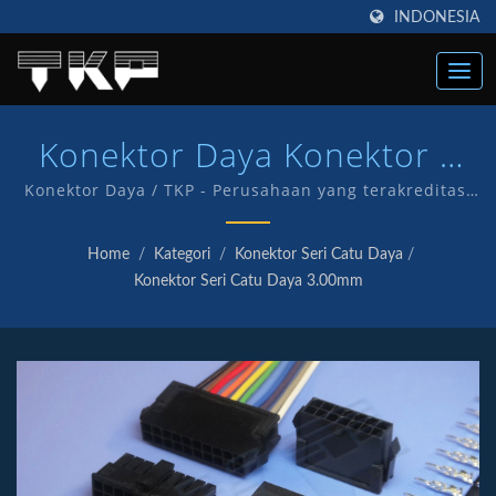
INDONESIA
Konektor Daya Konektor |
Pabrikan Konektor
Konektor Daya / TKP - Perusahaan yang terakreditasi
ISO 9001 dan IATF16949 yang menunjukkan komitmen
Komputer Arus Tinggi | TKP
kami untuk memberikan layanan dan produk
Home
/
Kategori
/
Konektor Seri Catu Daya
/
berkualitas kepada pelanggan. Kami memiliki R&D
Konektor Seri Catu Daya 3.00mm
dan manufaktur in-house untuk produk kami sendiri
dengan merek TKP.