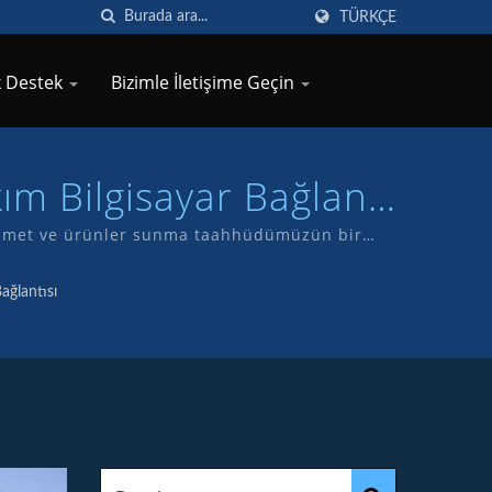
TÜRKÇE
k Destek
Bizimle İletişime Geçin
ım Bilgisayar Bağlantı
i hizmet ve ürünler sunma taahhüdümüzün bir
etimini yapıyoruz.
ağlantısı