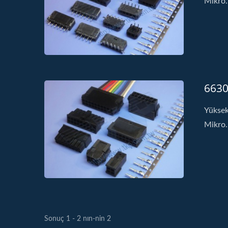
Mikro.
6630 
Yüksek
Mikro.
Sonuç 1 - 2 nın-nin 2