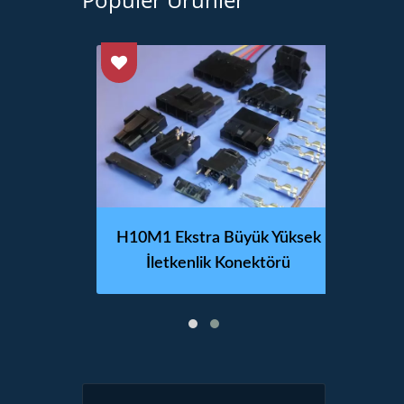
amik
H10M1 Ekstra Büyük Yüksek
H20
İletkenlik Konektörü