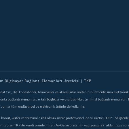
 Bilgisayar Bağlantı Elemanları Üreticisi | TKP
 Co., Ltd. konektörler, terminaller ve aksesuarlar üreten bir üreticidir.Ana elektronik v
arta bağlantı elemanları, erkek başlıklar ve dişi başlıklar, terminal bağlantı elemanları,
 bunlar tüm endüstriyel ve elektronik ürünlerde kullanılır.
ler, konut, wafer ve terminal dahil olmak üzere profesyonel, öncü üretici. TKP - Müşter
 olan TKP ile kendi ürünlerimizin Ar-Ge ve üretimini yapıyoruz. 29 yıldan fazla süredir 