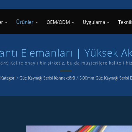
er
Ürünler
OEM/ODM
Uygulama
Tekni
lantı Elemanları | Yüksek Ak
Elemanları Üreticisi | TKP
16949 Kalite onaylı bir şirketiz, bu da müşterilere kalitel
ndi markamız olan TKP ile kendi ürünlerimizin Ar-Ge ve ür
Kategori
/
Güç Kaynağı Serisi Konnektörü
/
3.00mm Güç Kaynağı Serisi B