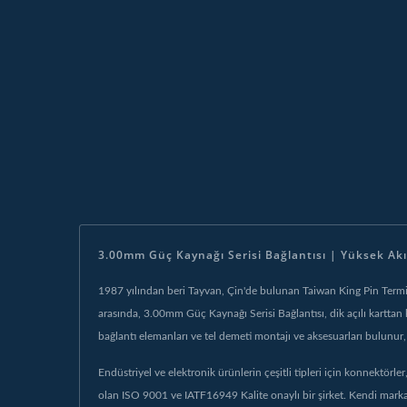
3.00mm Güç Kaynağı Serisi Bağlantısı | Yüksek Akım
1987 yılından beri Tayvan, Çin'de bulunan Taiwan King Pin Terminal
arasında, 3.00mm Güç Kaynağı Serisi Bağlantısı, dik açılı karttan k
bağlantı elemanları ve tel demeti montajı ve aksesuarları bulunur,
Endüstriyel ve elektronik ürünlerin çeşitli tipleri için konnektör
olan ISO 9001 ve IATF16949 Kalite onaylı bir şirket. Kendi markamız