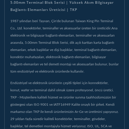
5.00mm Terminal Blok Serisi | Yüksek Akım Bilgisayar
Bağlantı Elemanları Üreticisi | TKP
1987 yılından beri Tayvan, Çin'de bulunan Taiwan King Pin Terminal
Co., Ltd. konektörler, terminaller ve aksesuarlar üreten bir üreticidir.Ana
elektronik ve bilgisayar bağlantı elemanları, terminaller ve aksesuarları
arasında, 5.00mm Terminal Blok Serisi, dik açılı karttan karta bağlantı
elemanları, erkek başlıklar ve dişi başlıklar, terminal bağlantı elemanları,
konektör muhafazaları, elektronik bağlantı elemanları, bilgisayar
bağlantı elemanları ve tel demeti montajı ve aksesuarları bulunur, bunlar
tüm endüstriyel ve elektronik ürünlerde kullanılır.
Endüstriyel ve elektronik ürünlerin çeşitli tipleri için konnektörler,
konut, wafer ve terminal dahil olmak üzere profesyonel, öncü üretici.
TKP - Müşterilere kaliteli hizmet ve ürünler sunma taahhüdümüzün bir
göstergesi olan ISO 9001 ve IATF16949 Kalite onaylı bir şirket. Kendi
markamız olan TKP ile kendi ürünlerimizin Ar-Ge ve üretimini yapıyoruz.
29 yıldan fazla süredir kaliteli konektörler, terminaller, gövdeler,
başlıklar, tel demetleri montajıyla hizmet veriyoruz. ISO, UL, SCA ve