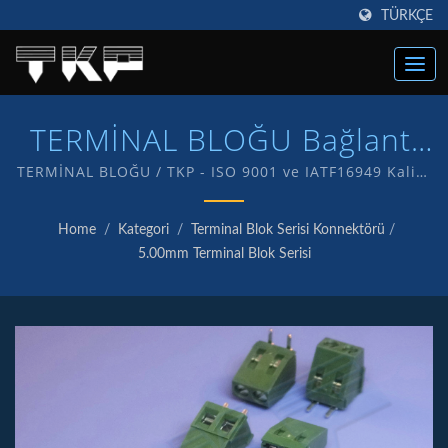
TÜRKÇE
TERMİNAL BLOĞU Bağlantı
Elemanları | Yüksek Akım
TERMİNAL BLOĞU / TKP - ISO 9001 ve IATF16949 Kalite
onaylı bir şirketiz, bu da müşterilere kaliteli hizmet ve
Bilgisayar Bağlantı
ürünler sunma taahhüdümüzün bir göstergesidir.
Home
/
Kategori
/
Terminal Blok Serisi Konnektörü
/
Kendi markamız olan TKP ile kendi ürünlerimizin Ar-
Elemanları Üreticisi | TKP
5.00mm Terminal Blok Serisi
Ge ve üretimini yapıyoruz.