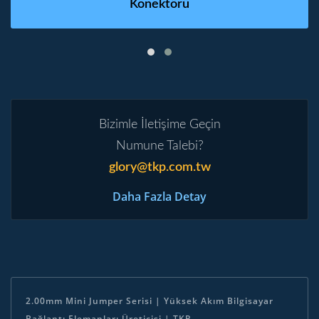
Konektörü
Bizimle İletişime Geçin
Numune Talebi?
glory@tkp.com.tw
Daha Fazla Detay
2.00mm Mini Jumper Serisi | Yüksek Akım Bilgisayar
Bağlantı Elemanları Üreticisi | TKP