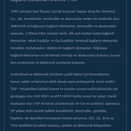
1987 yılından beri Tayvan, Çin'de bulunan Taiwan King Pin Terminal
Co., Ltd. konektörler, terminaller ve aksesuarlar üreten bir üreticidir.Ana
elektronik ve bilgisayar bağlantı elemanları, terminaller ve aksesuarları
arasında, 2.00mm Mini Jumper Serisi, dik açılı karttan karta bağlantı
elemanları, erkek başlıklar ve dişi başlıklar, terminal bağlantı elemanları,
konektör muhafazaları, elektronik bağlantı elemanları, bilgisayar
bağlantı elemanları ve tel demeti montajı ve aksesuarları bulunur, bunlar
tüm endüstriyel ve elektronik ürünlerde kullanılır.
Endüstriyel ve elektronik ürünlerin çeşitli tipleri için konnektörler,
konut, wafer ve terminal dahil olmak üzere profesyonel, öncü üretici.
TKP - Müşterilere kaliteli hizmet ve ürünler sunma taahhüdümüzün bir
göstergesi olan ISO 9001 ve IATF16949 Kalite onaylı bir şirket. Kendi
markamız olan TKP ile kendi ürünlerimizin Ar-Ge ve üretimini yapıyoruz.
29 yıldan fazla süredir kaliteli konektörler, terminaller, gövdeler,
başlıklar, tel demetleri montajıyla hizmet veriyoruz. ISO, UL, SCA ve
TUV sertifikalı konektör tasarımı, üretimi ve elektronik bileşenlerin