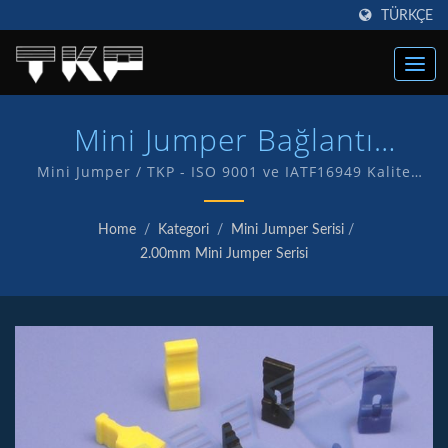
TÜRKÇE
Mini Jumper Bağlantı
Elemanları | Yüksek Akım
Mini Jumper / TKP - ISO 9001 ve IATF16949 Kalite
onaylı bir şirketiz, bu da müşterilere kaliteli hizmet ve
Bilgisayar Bağlantı
ürünler sunma taahhüdümüzün bir göstergesidir.
Home
/
Kategori
/
Mini Jumper Serisi
/
Kendi markamız olan TKP ile kendi ürünlerimizin Ar-
Elemanları Üreticisi | TKP
2.00mm Mini Jumper Serisi
Ge ve üretimini yapıyoruz.