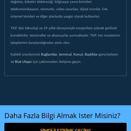
dağıtımı, tüketici elektroniği, bilgisayar çevre birimleri,
telekomünikasyon, otomotiv, video oyunları, dijital ürünler, OA,
internet tesisleri ve diğer alanlarda yaygın olarak kullanılan.
TKP, ileri teknoloji ve 29 yıllık deneyimiyle müşterilere yüksek gerilimli
konektörler, terminaller ve aksesuarlar sunmaktadır. TKP, her müşterinin
taleplerinin karşılandığından emin olur.
Kaliteli ürünlerimizi
Bağlantılar
,
terminal
,
Konut
,
Başlıklar
görüntüleyin
ve
Bize Ulaşın
için çekinmeden iletişime geçin.
Daha Fazla Bilgi Almak Ister Misiniz?
ŞIMDI İLETIŞIME GEÇIN!!