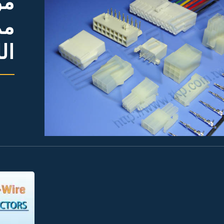
مم
ال