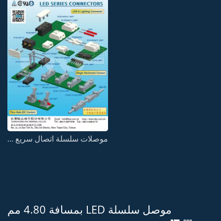
موصلات سلسلة اتصال سريع للـ LED
موصل سلسلة LED بمسافة 4.80 مم