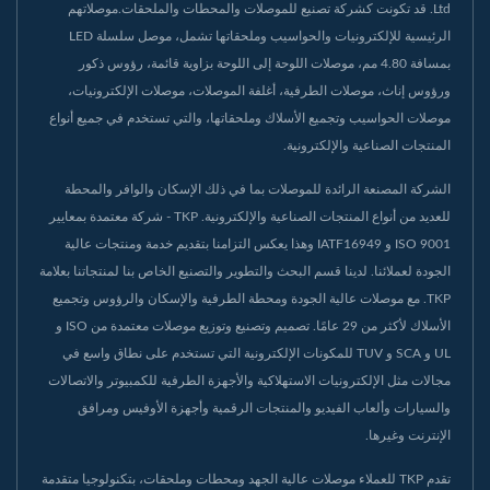
Ltd. قد تكونت كشركة تصنيع للموصلات والمحطات والملحقات.موصلاتهم
الرئيسية للإلكترونيات والحواسيب وملحقاتها تشمل، موصل سلسلة LED
بمسافة 4.80 مم، موصلات اللوحة إلى اللوحة بزاوية قائمة، رؤوس ذكور
ورؤوس إناث، موصلات الطرفية، أغلفة الموصلات، موصلات الإلكترونيات،
موصلات الحواسيب وتجميع الأسلاك وملحقاتها، والتي تستخدم في جميع أنواع
المنتجات الصناعية والإلكترونية.
الشركة المصنعة الرائدة للموصلات بما في ذلك الإسكان والوافر والمحطة
للعديد من أنواع المنتجات الصناعية والإلكترونية. TKP - شركة معتمدة بمعايير
ISO 9001 و IATF16949 وهذا يعكس التزامنا بتقديم خدمة ومنتجات عالية
الجودة لعملائنا. لدينا قسم البحث والتطوير والتصنيع الخاص بنا لمنتجاتنا بعلامة
TKP. مع موصلات عالية الجودة ومحطة الطرفية والإسكان والرؤوس وتجميع
الأسلاك لأكثر من 29 عامًا. تصميم وتصنيع وتوزيع موصلات معتمدة من ISO و
UL و SCA و TUV للمكونات الإلكترونية التي تستخدم على نطاق واسع في
مجالات مثل الإلكترونيات الاستهلاكية والأجهزة الطرفية للكمبيوتر والاتصالات
والسيارات وألعاب الفيديو والمنتجات الرقمية وأجهزة الأوفيس ومرافق
الإنترنت وغيرها.
تقدم TKP للعملاء موصلات عالية الجهد ومحطات وملحقات، بتكنولوجيا متقدمة