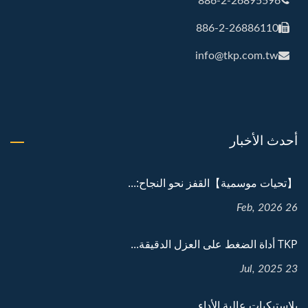
886-2-26895596
886-2-26886110
info@tkp.com.tw
أحدث الأخبار
【تحيات موسمية】القفز نحو النجاح:...
26 Feb, 2026
TKP أداة الضغط على العزل الدقيقة...
23 Jul, 2025
بلاستيكيات عالية الأداء