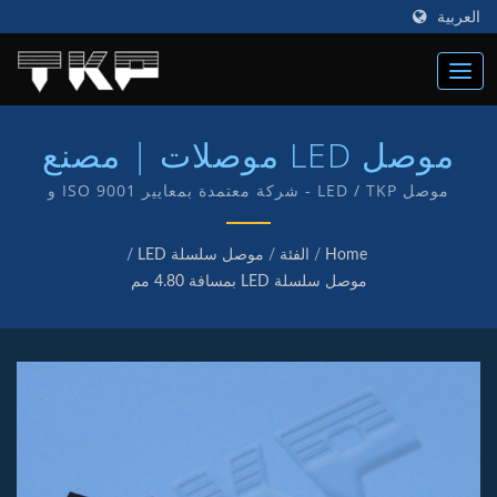
العربية
موصل LED موصلات | مصنع
موصلات الكمبيوتر عالية التيار |
موصل LED / TKP - شركة معتمدة بمعايير ISO 9001 و
IATF16949 وهذا يعكس التزامنا بتقديم خدمة ومنتجات عالية
TKP
الجودة لعملائنا. لدينا قسم البحث والتطوير وتصنيع منتجاتنا
Home
/
الفئة
/
موصل سلسلة LED
/
الخاصة بعلامة TKP.
موصل سلسلة LED بمسافة 4.80 مم