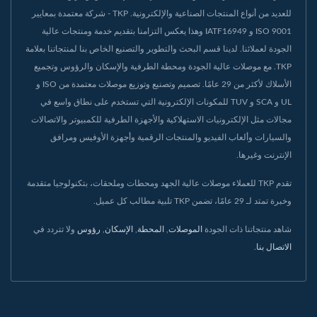
للعديد من أنواع المنتجات الصناعية والإلكترونية. TKP - شركة معتمدة بمعايير
ISO 9001 و IATF16949 وهذا يعكس التزامنا بتقديم خدمة ومنتجات عالية
الجودة لعملائنا. لدينا قسم البحث والتطوير والتصنيع الخاص بنا لمنتجاتنا بعلامة
TKP. مع موصلات عالية الجودة ومحطة الطرفية والإسكان والرؤوس وتجميع
الأسلاك لأكثر من 29 عامًا. تصميم وتصنيع وتوزيع موصلات معتمدة من ISO و
UL و SCA و TUV للمكونات الإلكترونية التي تستخدم على نطاق واسع في
مجالات مثل الإلكترونيات الاستهلاكية والأجهزة الطرفية للكمبيوتر والاتصالات
والسيارات وألعاب الفيديو والمنتجات الرقمية وأجهزة الأوفيس ومرافق
الإنترنت وغيرها.
تقدم TKP للعملاء موصلات عالية الجهد ومحطات وملحقات، بتكنولوجيا متقدمة
وخبرة تمتد لـ 29 عامًا، تضمن TKP تلبية مطالب كل عميل.
شاهد منتجاتنا ذات الجودة
الموصلات
,
المحطة
,
الإسكان
,
رؤوس
ولا تتردد في
الاتصال بنا
.