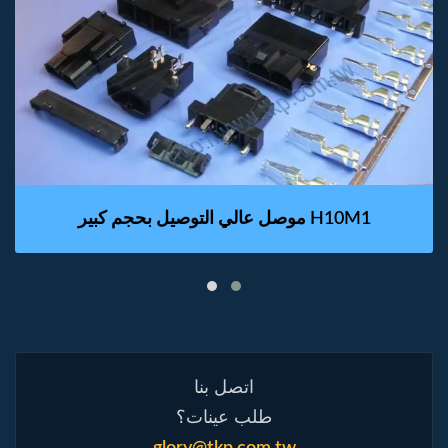
موصل عالي التوصيل بحجم كبير H10M1
اتصل بنا
طلب عينات؟
glory@tkp.com.tw