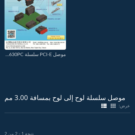
موصل PCI-E سلسلة 3.00MM-6630PC
موصل سلسلة لوح إلى لوح بمسافة 3.00 مم
عرض:
نتيجة 1 - 2 من 2