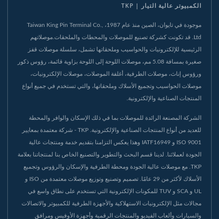
الكمبيوتر عالية التيار | TKP
موجودة في تايوان، الصين منذ عام 1987، Taiwan King Pin Terminal Co.,
Ltd. قد تكونت كشركة تصنيع للموصلات والمحطات والملحقات.موصلاتهم
الرئيسية للإلكترونيات والحواسيب وملحقاتها تشمل، سلسلة موصلات قفز
صغيرة بمسافة 5.08 مم، موصلات اللوحة إلى اللوحة بزاوية قائمة، رؤوس ذكور
ورؤوس إناث، موصلات الطرفية، أغلفة الموصلات، موصلات الإلكترونيات،
موصلات الحواسيب وتجميع الأسلاك وملحقاتها، والتي تستخدم في جميع أنواع
المنتجات الصناعية والإلكترونية.
الشركة المصنعة الرائدة للموصلات بما في ذلك الإسكان والوافر والمحطة
للعديد من أنواع المنتجات الصناعية والإلكترونية. TKP - شركة معتمدة بمعايير
ISO 9001 و IATF16949 وهذا يعكس التزامنا بتقديم خدمة ومنتجات عالية
الجودة لعملائنا. لدينا قسم البحث والتطوير والتصنيع الخاص بنا لمنتجاتنا بعلامة
TKP. مع موصلات عالية الجودة ومحطة الطرفية والإسكان والرؤوس وتجميع
الأسلاك لأكثر من 29 عامًا. تصميم وتصنيع وتوزيع موصلات معتمدة من ISO و
UL و SCA و TUV للمكونات الإلكترونية التي تستخدم على نطاق واسع في
مجالات مثل الإلكترونيات الاستهلاكية والأجهزة الطرفية للكمبيوتر والاتصالات
والسيارات وألعاب الفيديو والمنتجات الرقمية وأجهزة الأوفيس ومرافق