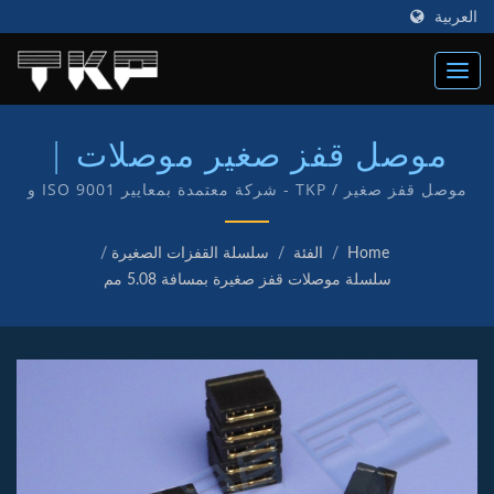
العربية
موصل قفز صغير موصلات |
مصنع موصلات الكمبيوتر عالية
موصل قفز صغير / TKP - شركة معتمدة بمعايير ISO 9001 و
IATF16949 وهذا يعكس التزامنا بتقديم خدمة ومنتجات عالية
التيار | TKP
الجودة لعملائنا. لدينا قسم البحث والتطوير وتصنيع منتجاتنا
Home
/
الفئة
/
سلسلة القفزات الصغيرة
/
الخاصة بعلامة TKP.
سلسلة موصلات قفز صغيرة بمسافة 5.08 مم