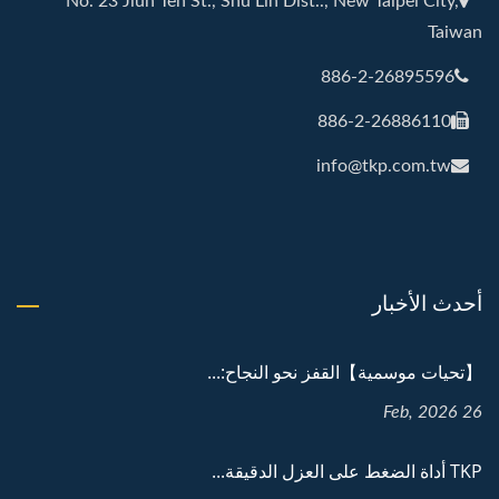
No. 23 Jiun Teh St., Shu Lin Dist.., New Taipei City,
Taiwan
886-2-26895596
886-2-26886110
info@tkp.com.tw
أحدث الأخبار
【تحيات موسمية】القفز نحو النجاح:...
26 Feb, 2026
TKP أداة الضغط على العزل الدقيقة...