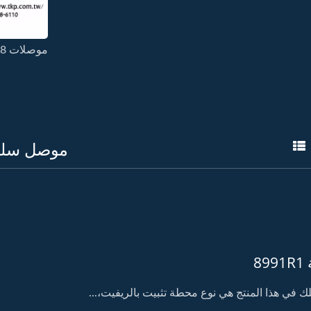
موصلات 3.68 و 4.80 و 5.03 و 6.70 مم
موصل سلسلة Wire-To-Board ب
8
لك في هذا المنتج هي نوع محطة تثبيت بالريفيت،...