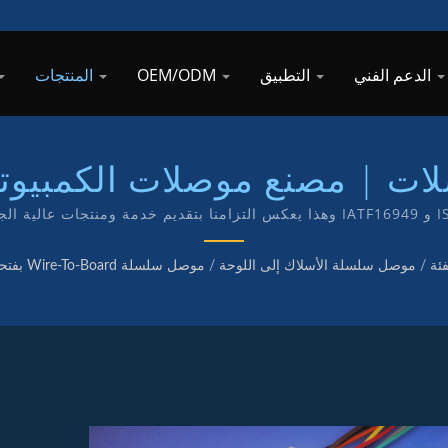
الدعم الفني
التطبيق
OEM/ODM
المنتجات
 | مصنع موصلات الكمبيوتر عالي
سلك إلى لوحة / TKP - شركة معتمدة بمعايير ISO 9001 و IATF16949 وهذا يعكس التزامنا
الخاصة بعلامة TKP.
فئة
/
موصل سلسلة الأسلاك إلى اللوحة
/
موصل سلسلة Wire-To-Board بفتحة 6.70 مم