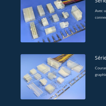
Séri
Avec u
conne
Séri
Couram
graphiq