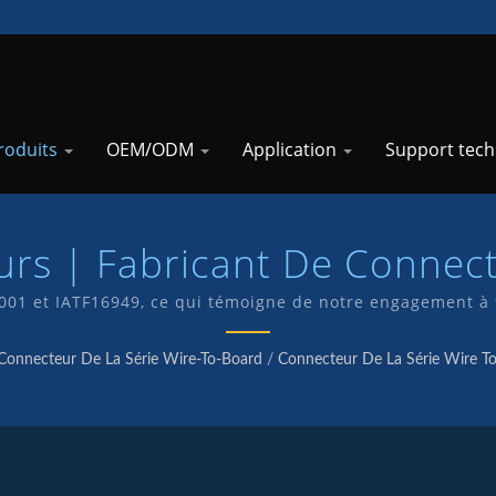
roduits
OEM/ODM
Application
Support tec
eurs | Fabricant De Connec
Haute Intensité | TKP
 9001 et IATF16949, ce qui témoigne de notre engagement à 
 d'un service de R&D interne et fabriquons nos propres p
Connecteur De La Série Wire-To-Board
/
Connecteur De La Série Wire T