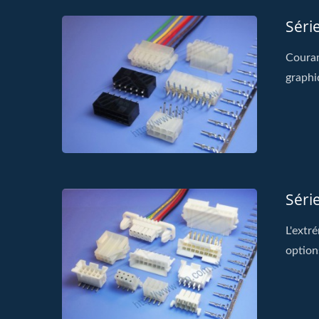
Séri
Couram
graphiq
Séri
L'extr
option