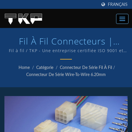
FRANÇAIS
Fil À Fil Connecteurs |
Fabricant De Connecteurs
Fil à fil / TKP - Une entreprise certifiée ISO 9001 et
IATF16949, ce qui témoigne de notre engagement à
Informatiques Haute
fournir à nos clients un service et des produits de
Home
/
Catégorie
/
Connecteur De Série Fil À Fil
/
qualité. Nous disposons d'un service de R&D interne
Intensité | TKP
Connecteur De Série Wire-To-Wire 6.20mm
et fabriquons nos propres produits sous la marque
TKP.