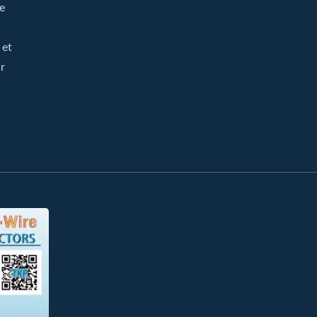
he
 et
r