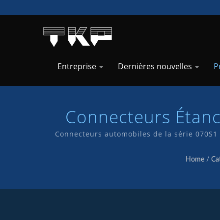
Entreprise
Dernières nouvelles
P
Connecteurs Étanc
Info
Connecteurs automobiles de la série 070S1 f
fournir à nos clients un service et des prod
Home
/
Ca