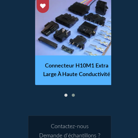
e De
Connecteur H10M1 Extra
Con
20M5
Large À Haute Conductivité
Lum
Contactez-nous
Demande d'échantillons ?