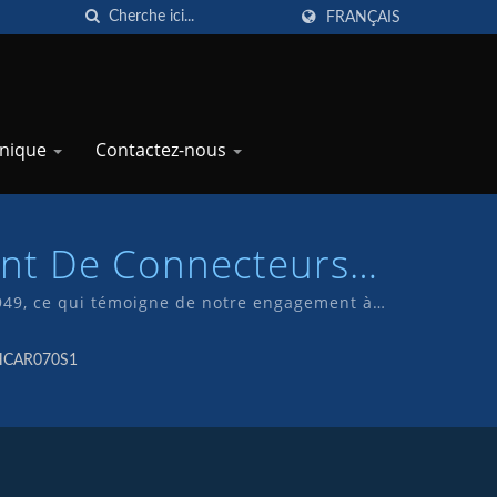
FRANÇAIS
hnique
Contactez-nous
ant De Connecteurs
| TKP
16949, ce qui témoigne de notre engagement à
ne et fabriquons nos propres produits sous la
 HCAR070S1