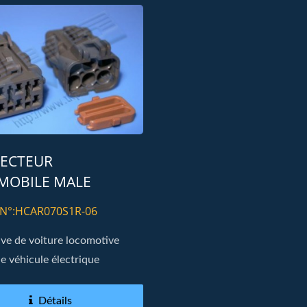
necteur H10M1 Extra
Connecteur Dynamiqu
ECTEUR
e À Haute Conductivité
Lumière De Voiture H
MOBILE MALE
MENT 070 TYPE
 N°:HCAR070S1R-06
ve de voiture locomotive
ue véhicule électrique
Détails