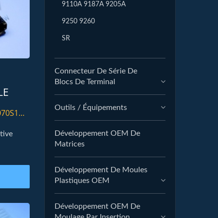
9110A 9187A 9205A
9250 9260
SR
Connecteur De Série De
Blocs De Terminal
LE
PIN
Outils / Équipements
070S1P-
Développement OEM De
tive
Matrices
Développement De Moules
Plastiques OEM
Développement OEM De
Moulage Par Insertion