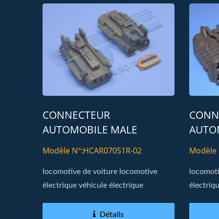
Connecteur Dynamique De
Con
CONNECTEUR
CONN
Lumière De Voiture H20M5
Larg
AUTOMOBILE MALE
AUTO
LOGEMENT 070 TYPE
LOGE
Modèle N°:HCAR070S1R-02
Modèle
02PIN
06PIN
locomotive de voiture locomotive
locomoti
électrique véhicule électrique
électriq
Détails