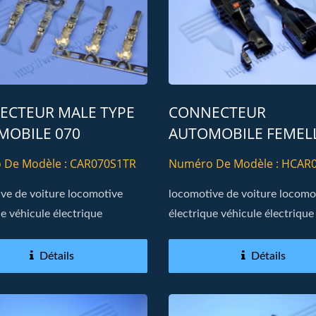
ECTEUR MALE TYPE
CONNECTEUR
MOBILE 070
AUTOMOBILE FEMEL
BOÎTIER 070 TYPE 01
 De Modèle : CAR070S1TR
Numéro De Modèle : HCAR
01
ve de voiture locomotive
locomotive de voiture locomo
ue véhicule électrique
électrique véhicule électrique
Détails
Détails