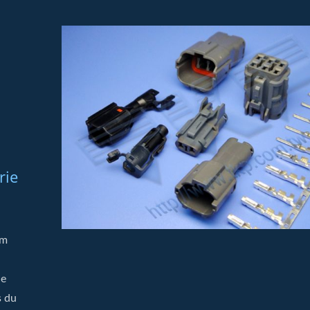
rie
mm
de
s du