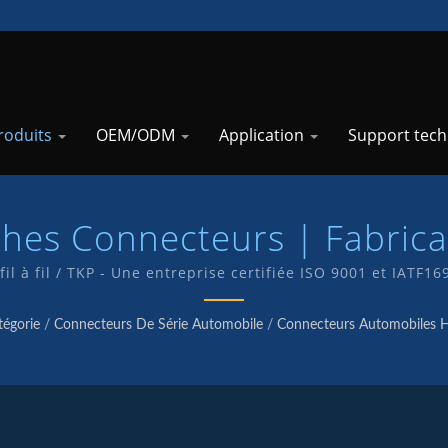
roduits
OEM/ODM
Application
Support tec
hes Connecteurs | Fabric
rmatiques Haute Intensité 
il à fil / TKP - Une entreprise certifiée ISO 9001 et IATF
uits de qualité. Nous disposons d'un service de R&D inter
marque TKP.
tégorie
/
Connecteurs De Série Automobile
/
Connecteurs Automobiles