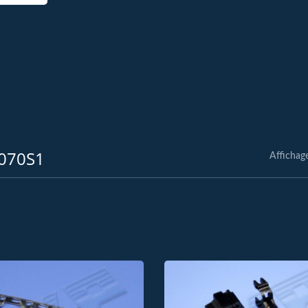
R070S1
Affichag