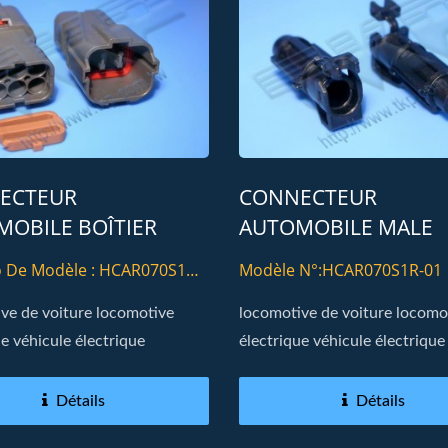
ECTEUR
CONNECTEUR
OBILE BOÎTIER
AUTOMOBILE MALE
LE TYPE 070 06PIN
LOGEMENT 070 TYPE
 De Modèle : HCAR070S1P-
Modèle N°:HCAR070S1R-01
01PIN
ve de voiture locomotive
locomotive de voiture locomo
ue véhicule électrique
électrique véhicule électrique
Détails
Détails