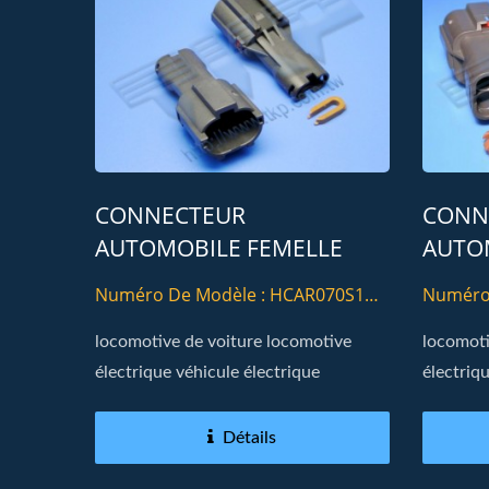
CONNECTEUR
CONN
AUTOMOBILE FEMELLE
AUTOM
BOÎTIER 070 TYPE 02PIN
FEMEL
Numéro De Modèle : HCAR070S1P-
Numéro
02
06
locomotive de voiture locomotive
locomoti
électrique véhicule électrique
électriq
Détails