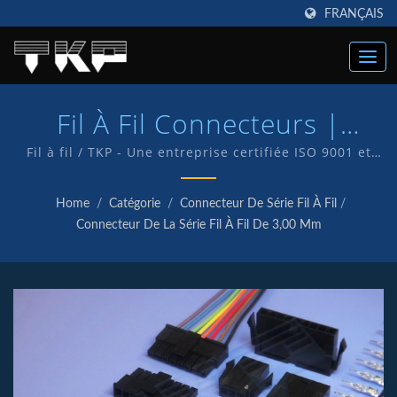
FRANÇAIS
Fil À Fil Connecteurs |
Fabricant De Connecteurs
Fil à fil / TKP - Une entreprise certifiée ISO 9001 et
IATF16949, ce qui témoigne de notre engagement à
Informatiques Haute
fournir à nos clients un service et des produits de
Home
/
Catégorie
/
Connecteur De Série Fil À Fil
/
qualité. Nous disposons d'un service de R&D interne
Intensité | TKP
Connecteur De La Série Fil À Fil De 3,00 Mm
et fabriquons nos propres produits sous la marque
TKP.