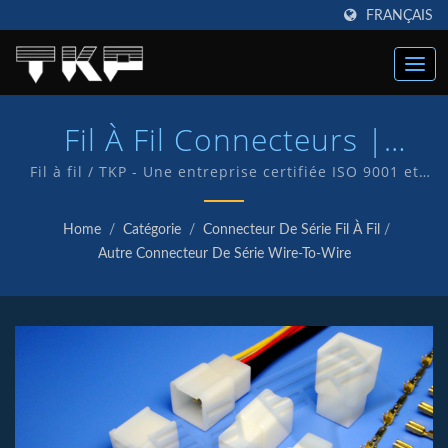
FRANÇAIS
Fil À Fil Connecteurs |
Fabricant De Connecteurs
Fil à fil / TKP - Une entreprise certifiée ISO 9001 et
IATF16949, ce qui témoigne de notre engagement à
Informatiques Haute
fournir à nos clients un service et des produits de
Home
/
Catégorie
/
Connecteur De Série Fil À Fil
/
qualité. Nous disposons d'un service de R&D interne
Intensité | TKP
Autre Connecteur De Série Wire-To-Wire
et fabriquons nos propres produits sous la marque
TKP.