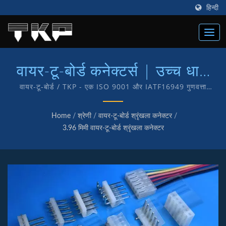
हिन्दी
वायर-टू-बोर्ड कनेक्टर्स | उच्च धारा
कंप्यूटर कनेक्टर्स निर्माता | TKP
वायर-टू-बोर्ड / TKP - एक ISO 9001 और IATF16949 गुणवत्ता
प्रमाणित कंपनी है जो हमारे ग्राहकों को गुणवत्ता सेवा और उत्पादों की प्रदान
करने के हमारे समर्पण का प्रतीक है। हमारे पास अपने उत्पादों के आंतरिक
Home
/
श्रेणी
/
वायर-टू-बोर्ड श्रृंखला कनेक्टर
/
अनुसंधान और निर्माण की सुविधा है जिसमें TKP ब्रांड है।
3.96 मिमी वायर-टू-बोर्ड श्रृंखला कनेक्टर