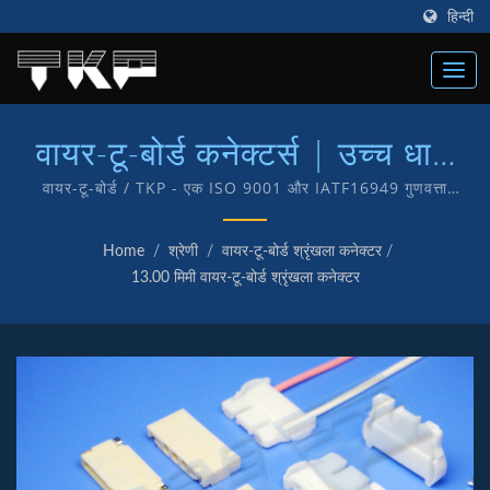
हिन्दी
वायर-टू-बोर्ड कनेक्टर्स | उच्च धारा
कंप्यूटर कनेक्टर्स निर्माता | TKP
वायर-टू-बोर्ड / TKP - एक ISO 9001 और IATF16949 गुणवत्ता
प्रमाणित कंपनी है जो हमारे ग्राहकों को गुणवत्ता सेवा और उत्पादों की प्रदान
करने के हमारे समर्पण का प्रतीक है। हमारे पास अपने उत्पादों के आंतरिक
Home
/
श्रेणी
/
वायर-टू-बोर्ड श्रृंखला कनेक्टर
/
अनुसंधान और निर्माण की सुविधा है जिसमें TKP ब्रांड है।
13.00 मिमी वायर-टू-बोर्ड श्रृंखला कनेक्टर