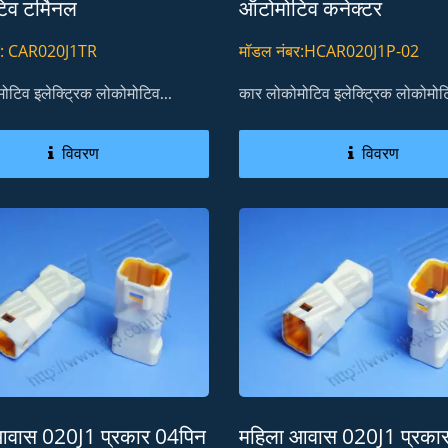
व टर्मिनल
ऑटोमोटिव कनेक्टर
र: CAR020J1TR
मॉडल नंबर:HCAR020J1P-02
ोटिव इलेक्ट्रिक लोकोमोटिव...
कार लोकोमोटिव इलेक्ट्रिक लोकोमोटि
विवरण
विवरण
आवास 020J1 प्रकार 04पिन
महिला आवास 020J1 प्रका
 अतिरिक्त बड़े उच्च चालकता
H20M5 कार लाइट डायना