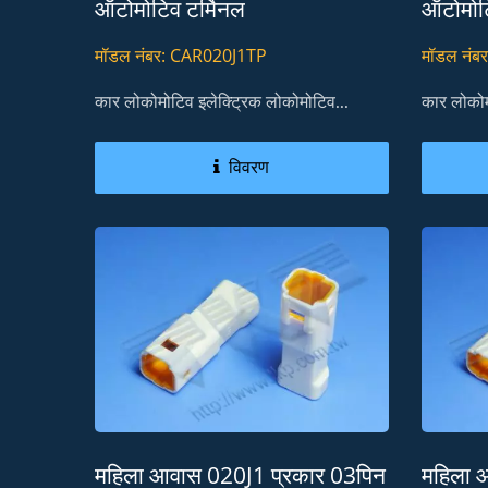
ऑटोमोटिव टर्मिनल
ऑटोमोटि
मॉडल नंबर: CAR020J1TP
मॉडल नंब
कार लोकोमोटिव इलेक्ट्रिक लोकोमोटिव...
कार लोकोम
विवरण
महिला आवास 020J1 प्रकार 03पिन
महिला 
H20M5 कार लाइट डायनामिक
H10M1