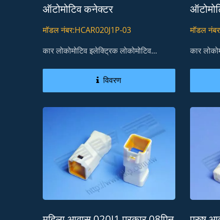
ऑटोमोटिव कनेक्टर
ऑटोमोट
कनेक्टर
मॉडल नंबर:HCAR020J1P-03
मॉडल नं
कार लोकोमोटिव इलेक्ट्रिक लोकोमोटिव...
कार लोकोम
विवरण
महिला आवास 020J1 प्रकार 08पिन
पुरुष 