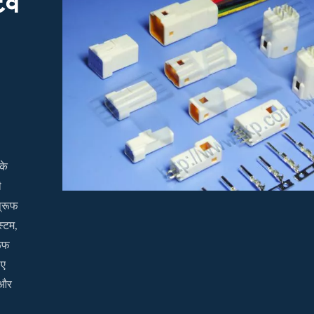
िव
के
ी
प्रूफ
स्टम,
रूफ
िए
 और