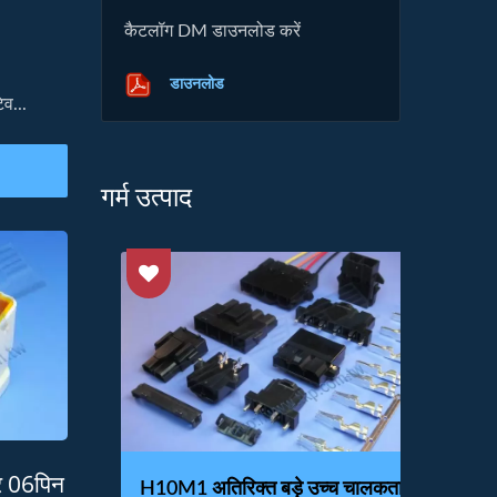
कैटलॉग DM डाउनलोड करें
डाउनलोड
व...
गर्म उत्पाद
र 06पिन
मिक
H10M1 अतिरिक्त बड़े उच्च चालकता
H2