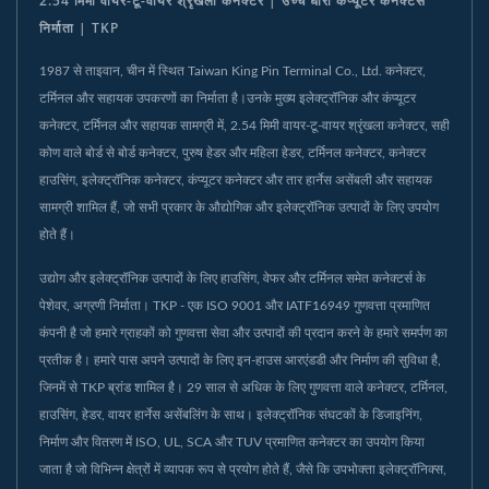
2.54 मिमी वायर-टू-वायर श्रृंखला कनेक्टर | उच्च धारा कंप्यूटर कनेक्टर्स
निर्माता | TKP
1987 से ताइवान, चीन में स्थित Taiwan King Pin Terminal Co., Ltd. कनेक्टर,
टर्मिनल और सहायक उपकरणों का निर्माता है।उनके मुख्य इलेक्ट्रॉनिक और कंप्यूटर
कनेक्टर, टर्मिनल और सहायक सामग्री में, 2.54 मिमी वायर-टू-वायर श्रृंखला कनेक्टर, सही
कोण वाले बोर्ड से बोर्ड कनेक्टर, पुरुष हेडर और महिला हेडर, टर्मिनल कनेक्टर, कनेक्टर
हाउसिंग, इलेक्ट्रॉनिक कनेक्टर, कंप्यूटर कनेक्टर और तार हार्नेस असेंबली और सहायक
सामग्री शामिल हैं, जो सभी प्रकार के औद्योगिक और इलेक्ट्रॉनिक उत्पादों के लिए उपयोग
होते हैं।
उद्योग और इलेक्ट्रॉनिक उत्पादों के लिए हाउसिंग, वेफर और टर्मिनल समेत कनेक्टर्स के
पेशेवर, अग्रणी निर्माता। TKP - एक ISO 9001 और IATF16949 गुणवत्ता प्रमाणित
कंपनी है जो हमारे ग्राहकों को गुणवत्ता सेवा और उत्पादों की प्रदान करने के हमारे समर्पण का
प्रतीक है। हमारे पास अपने उत्पादों के लिए इन-हाउस आरएंडडी और निर्माण की सुविधा है,
जिनमें से TKP ब्रांड शामिल है। 29 साल से अधिक के लिए गुणवत्ता वाले कनेक्टर, टर्मिनल,
हाउसिंग, हेडर, वायर हार्नेस असेंबलिंग के साथ। इलेक्ट्रॉनिक संघटकों के डिजाइनिंग,
निर्माण और वितरण में ISO, UL, SCA और TUV प्रमाणित कनेक्टर का उपयोग किया
जाता है जो विभिन्न क्षेत्रों में व्यापक रूप से प्रयोग होते हैं, जैसे कि उपभोक्ता इलेक्ट्रॉनिक्स,