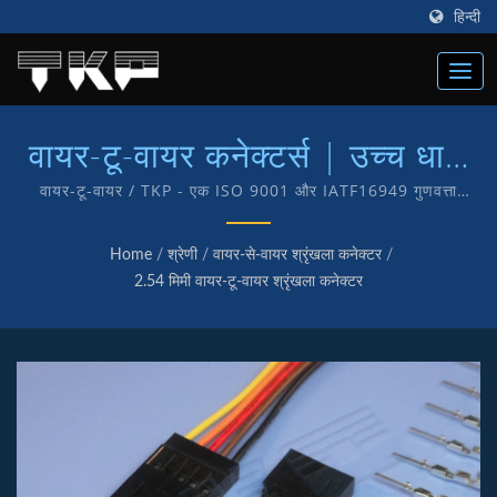
हिन्दी
वायर-टू-वायर कनेक्टर्स | उच्च धारा
कंप्यूटर कनेक्टर्स निर्माता | TKP
वायर-टू-वायर / TKP - एक ISO 9001 और IATF16949 गुणवत्ता
प्रमाणित कंपनी है जो हमारे ग्राहकों को गुणवत्ता सेवा और उत्पादों की प्रदान
करने के हमारे समर्पण का प्रतीक है। हमारे पास अपने उत्पादों के आंतरिक
Home
/
श्रेणी
/
वायर-से-वायर श्रृंखला कनेक्टर
/
अनुसंधान और निर्माण की सुविधा है जिसमें TKP ब्रांड है।
2.54 मिमी वायर-टू-वायर श्रृंखला कनेक्टर