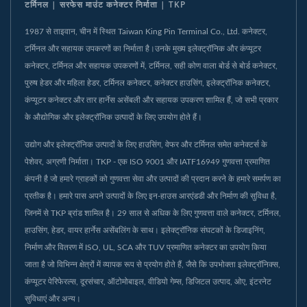
टर्मिनल | सरफेस माउंट कनेक्टर निर्माता | TKP
1987 से ताइवान, चीन में स्थित Taiwan King Pin Terminal Co., Ltd. कनेक्टर,
टर्मिनल और सहायक उपकरणों का निर्माता है।उनके मुख्य इलेक्ट्रॉनिक और कंप्यूटर
कनेक्टर, टर्मिनल और सहायक उपकरणों में, टर्मिनल, सही कोण वाला बोर्ड से बोर्ड कनेक्टर,
पुरुष हेडर और महिला हेडर, टर्मिनल कनेक्टर, कनेक्टर हाउसिंग, इलेक्ट्रॉनिक कनेक्टर,
कंप्यूटर कनेक्टर और तार हार्नेस असेंबली और सहायक उपकरण शामिल हैं, जो सभी प्रकार
के औद्योगिक और इलेक्ट्रॉनिक उत्पादों के लिए उपयोग होते हैं।
उद्योग और इलेक्ट्रॉनिक उत्पादों के लिए हाउसिंग, वेफर और टर्मिनल समेत कनेक्टर्स के
पेशेवर, अग्रणी निर्माता। TKP - एक ISO 9001 और IATF16949 गुणवत्ता प्रमाणित
कंपनी है जो हमारे ग्राहकों को गुणवत्ता सेवा और उत्पादों की प्रदान करने के हमारे समर्पण का
प्रतीक है। हमारे पास अपने उत्पादों के लिए इन-हाउस आरएंडडी और निर्माण की सुविधा है,
जिनमें से TKP ब्रांड शामिल है। 29 साल से अधिक के लिए गुणवत्ता वाले कनेक्टर, टर्मिनल,
हाउसिंग, हेडर, वायर हार्नेस असेंबलिंग के साथ। इलेक्ट्रॉनिक संघटकों के डिजाइनिंग,
निर्माण और वितरण में ISO, UL, SCA और TUV प्रमाणित कनेक्टर का उपयोग किया
जाता है जो विभिन्न क्षेत्रों में व्यापक रूप से प्रयोग होते हैं, जैसे कि उपभोक्ता इलेक्ट्रॉनिक्स,
कंप्यूटर पेरिफेरल्स, दूरसंचार, ऑटोमोबाइल, वीडियो गेम्स, डिजिटल उत्पाद, ओए, इंटरनेट
सुविधाएं और अन्य।