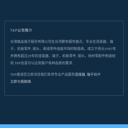
TKP公司简介
台灣駿品端子股份有限公司在台湾都有服务据点，专业在连接器，端
子，机板零件, 接头，束线零件组装市场的制造商。成立于西元1987年
并拥有超过29年的连接器，端子，机板零件, 接头，线材零配件制造经
验,TKP总是可以达到客户各种品质的要求.
TKP邀请您立即浏览我们各项专业产品服务
连接器
,
端子台
并
立即与我联络
.