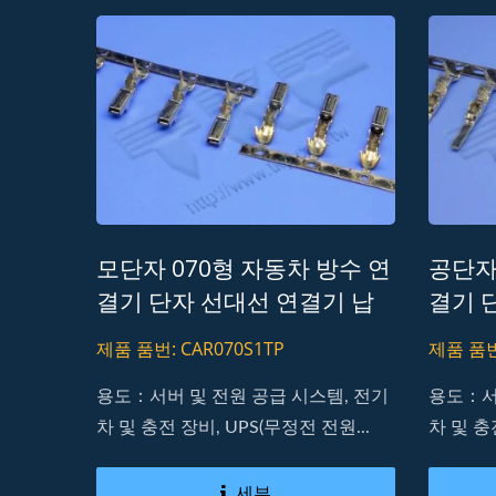
모단자 070형 자동차 방수 연
공단자
결기 단자 선대선 연결기 납
결기 
프리 RoHS REACH
프리 R
제품 품번: CAR070S1TP
제품 품번:
용도：서버 및 전원 공급 시스템, 전기
용도：서
차 및 충전 장비, UPS(무정전 전원...
차 및 충
세부