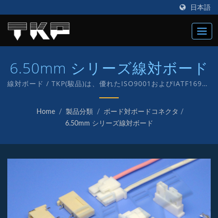
日本語
6.50mm シリーズ線対ボード
線対ボード / TKP(駿品)は、優れたISO9001およびIATF16949
のコネクタメーカーで、1987年に設立され、電子およびコン
ピュータ用のさまざまなコネクタの製造に「TKP」という独自
Home
/
製品分類
/
ボード対ボードコネクタ
/
のブランドを持って取り組んでいます。
6.50mm シリーズ線対ボード