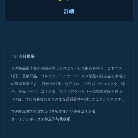
詳細
TKP会社概要
台灣駿品端子股份有限公司は台湾にサービス拠点を持ち、コネクタ、
端子、基板部品、コネクタ、ワイヤーハーネス部品の組み立て市場で
の製造業者です。 西暦1987年に設立され、29年以上のコネクタ、端
子、基板パーツ、コネクタ、ワイヤアクセサリーの製造経験を持つ
TKPは、常にお客様のさまざまな品質要件を満たすことができます。
TKP邀请您立即浏览我们各项专业产品服务
コネクタ
,
ターミナルボックス
并
立即与我联系
.