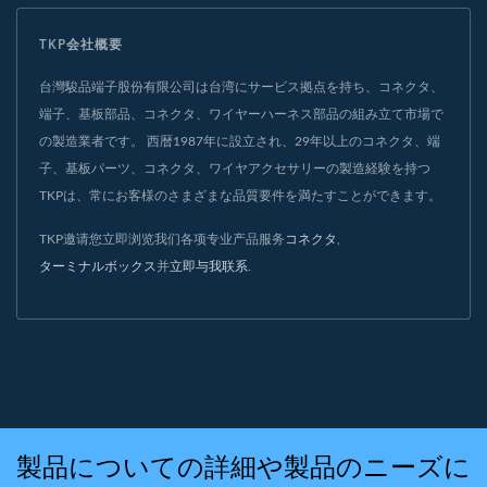
TKP会社概要
台灣駿品端子股份有限公司は台湾にサービス拠点を持ち、コネクタ、
端子、基板部品、コネクタ、ワイヤーハーネス部品の組み立て市場で
の製造業者です。 西暦1987年に設立され、29年以上のコネクタ、端
子、基板パーツ、コネクタ、ワイヤアクセサリーの製造経験を持つ
TKPは、常にお客様のさまざまな品質要件を満たすことができます。
TKP邀请您立即浏览我们各项专业产品服务
コネクタ
,
ターミナルボックス
并
立即与我联系
.
製品についての詳細や製品のニーズに