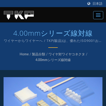
日本語
4.00mmシリーズ線対線
ワイヤーからワイヤーへ / TKP(駿品)は、優れたISO9001およ
びIATF16949のコネクタメーカーで、1987年に設立され、電
子およびコンピュータ用のさまざまなコネクタの製造に
Home
/
製品分類
/
ワイヤ対ワイヤコネクタ
/
「TKP」という独自のブランドを持って取り組んでいます。
4.00mmシリーズ線対線