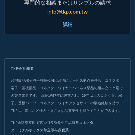
専門的な相談またはサンプルの請求
info@tkp.com.tw
詳細
TKP会社概要
台灣駿品端子股份有限公司は台湾にサービス拠点を持ち、コネクタ、
端子、基板部品、コネクタ、ワイヤーハーネス部品の組み立て市場で
の製造業者です。 西暦1987年に設立され、29年以上のコネクタ、端
子、基板パーツ、コネクタ、ワイヤアクセサリーの製造経験を持つ
TKPは、常にお客様のさまざまな品質要件を満たすことができます。
TKP邀请您立即浏览我们各项专业产品服务
コネクタ
,
ターミナルボックス
并
立即与我联系
.