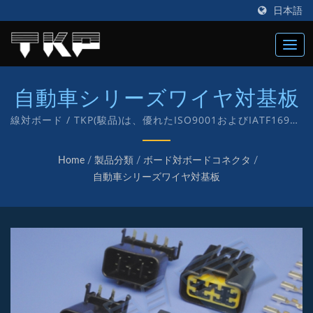
日本語
自動車シリーズワイヤ対基板
線対ボード / TKP(駿品)は、優れたISO9001およびIATF16949
のコネクタメーカーで、1987年に設立され、電子およびコン
ピュータ用のさまざまなコネクタの製造に「TKP」という独自
Home
/
製品分類
/
ボード対ボードコネクタ
/
のブランドを持って取り組んでいます。
自動車シリーズワイヤ対基板