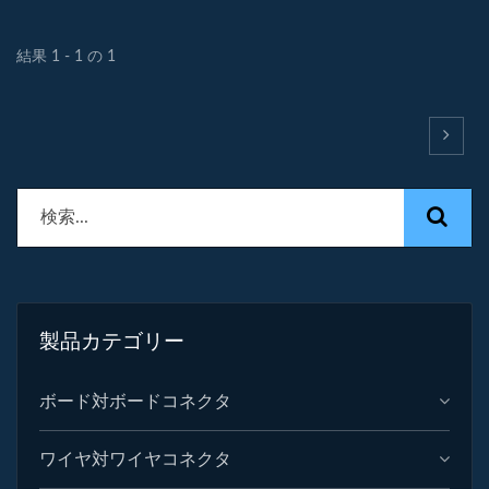
製品に使用されます。プラグイン型端子台とも呼ばれ、組
み合わせ式または単体式が一般的です。
結果 1 - 1 の 1
製品カテゴリー
ボード対ボードコネクタ
ワイヤ対ワイヤコネクタ