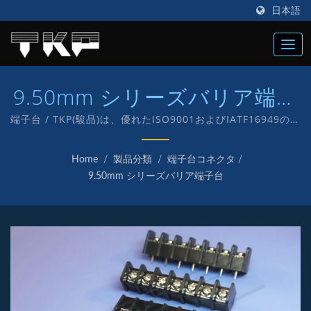
日本語
9.50mm シリーズバリア端子
台
端子台 / TKP(駿品)は、優れたISO9001およびIATF16949のコ
ネクタメーカーで、1987年に設立され、電子およびコンピュ
ータ用のさまざまなコネクタの製造に「TKP」という独自のブ
Home
/
製品分類
/
端子台コネクタ
/
ランドを持って取り組んでいます。
9.50mm シリーズバリア端子台