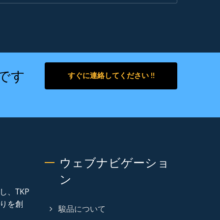
です
すぐに連絡してください !!
ウェブナビゲーショ
ン
し、TKP
りを創
駿品について