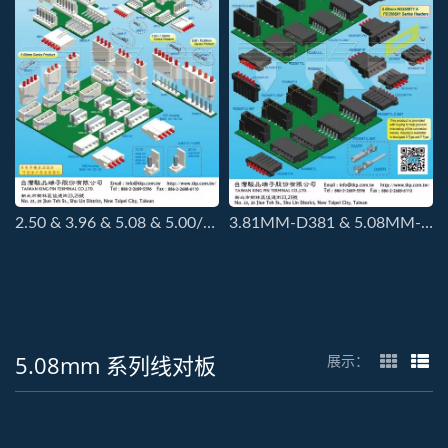
2.50 & 3.96 & 5.08 & 5.00/7.50mm DISK DRIVER & POWER CONNECTORS
3.81MM-D381 & 5.08MM-D3508 & 5.00MM-HNV50 CONNS
5.08mm 系列线对板
展示：