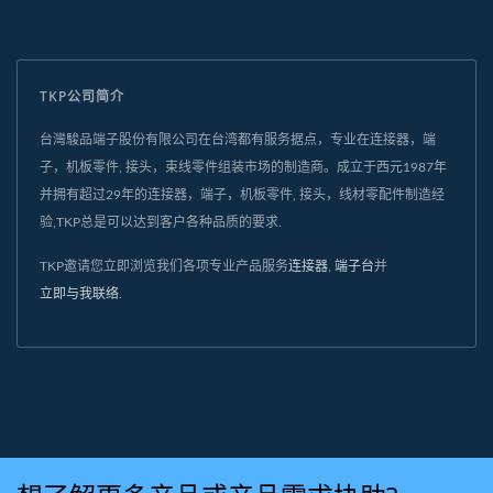
TKP公司简介
台灣駿品端子股份有限公司在台湾都有服务据点，专业在连接器，端
子，机板零件, 接头，束线零件组装市场的制造商。成立于西元1987年
并拥有超过29年的连接器，端子，机板零件, 接头，线材零配件制造经
验,TKP总是可以达到客户各种品质的要求.
TKP邀请您立即浏览我们各项专业产品服务
连接器
,
端子台
并
立即与我联络
.