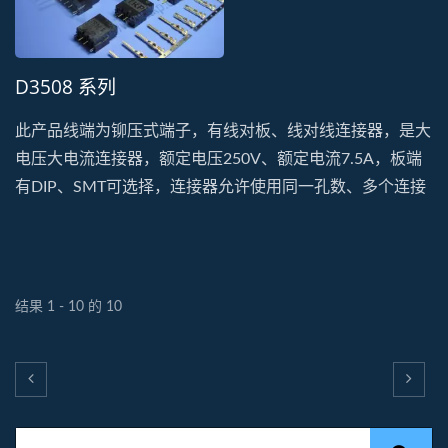
D3508 系列
此产品线端为铆压式端子，有线对板、线对线连接器，是大
电压大电流连接器，额定电压250V、额定电流7.5A，板端
有DIP、SMT可选择，连接器允许使用同一孔数、多个连接
器，能做防呆点不同配置(有分X、Y的规格)，能做到没有交
叉插配的问题，我司板端设计定位柱有塑胶柱也有金属柱能
够选择，金属柱能够加强板端的固定，对插时不会用力过猛
锡裂使之不易外翻，此产品常使用在控制系统产品上，适合
结果 1 - 10 的 10
需要高密度、讯号与电源的各种应用，包括工业控制、人机
介面(HMI)、资料传输、机器人和配电等等