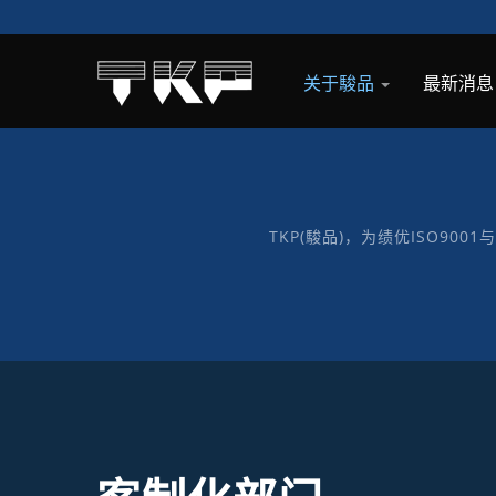
关于駿品
最新消
TKP(駿品)，为绩优ISO90