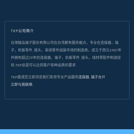
TKP公司简介
台灣駿品端子股份有限公司在台湾都有服务据点，专业在连接器，端
子，机板零件, 接头，束线零件组装市场的制造商。成立于西元1987年
并拥有超过29年的连接器，端子，机板零件, 接头，线材零配件制造经
验,TKP总是可以达到客户各种品质的要求.
TKP邀请您立即浏览我们各项专业产品服务
连接器
,
端子台
并
立即与我联络
.