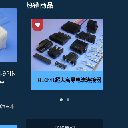
热销商品
排9PIN
接器
H10M1超大高导电流连接器
H
ee
动汽车本