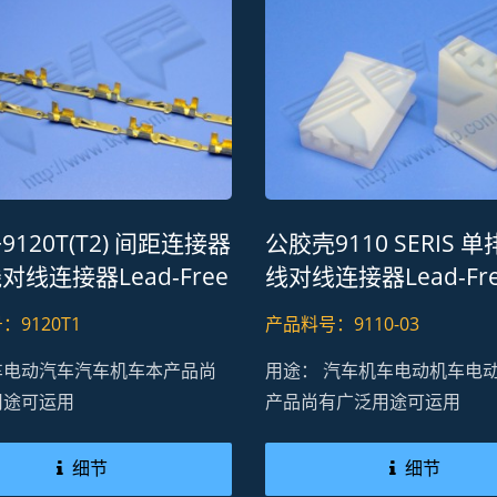
120T(T2) 间距连接器
公胶壳9110 SERIS 单
对线连接器Lead-Free
线对线连接器Lead-Fr
 REACH
RoHS REACH
9120T1
产品料号：9110-03
车电动汽车汽车机车本产品尚
用途： 汽车机车电动机车电
用途可运用
产品尚有广泛用途可运用
细节
细节