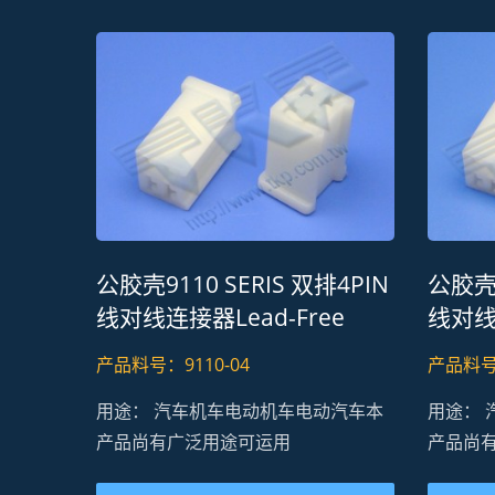
公胶壳9110 SERIS 双排4PIN
公胶壳9
H20M5 车灯动态连接器
H1
线对线连接器Lead-Free
线对线连
RoHS REACH
RoHS
产品料号：9110-04
产品料号：
用途： 汽车机车电动机车电动汽车本
用途：
产品尚有广泛用途可运用
产品尚