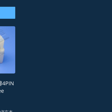
排4PIN
ee