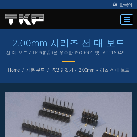
한국어
2.00mm 시리즈 선 대 보드
선 대 보드 / TKP(駿品)은 우수한 ISO9001 및 IATF16949 커
넥터 제조업체로 1987년에 설립되었으며, 전자 및 컴퓨터용
다양한 종류의 커넥터 제조에 "TKP" 자체 브랜드를 전념하고
Home
/
제품 분류
/
PCB 연결기
/
2.00mm 시리즈 선 대 보드
있습니다.