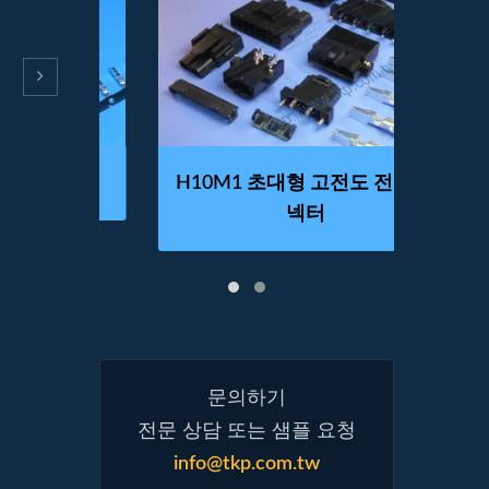
넥터
H10M1 초대형 고전도 전류 커
H
넥터
문의하기
전문 상담 또는 샘플 요청
info@tkp.com.tw