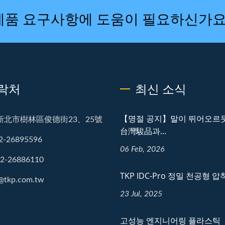
 제품 요구사항에 도움이 필요하신가요
락처
최신 소식
【명절 공지】말이 뛰어오르듯,
新北市樹林區俊德街23、25號
台灣駿品과...
2-26895596
06 Feb, 2026
-2-26886110
TKP IDC-Pro 정밀 천공형 
@tkp.com.tw
23 Jul, 2025
고성능 엔지니어링 플라스틱