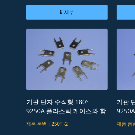
세부
기판 단자 수직형 180°
기판 단
9250A 플라스틱 케이스와 함
925
께 선 대 선 커넥터 Lead-
께 선 
제품 품번：250TI-2
제품 품번
Free RoHS REACH
Free 