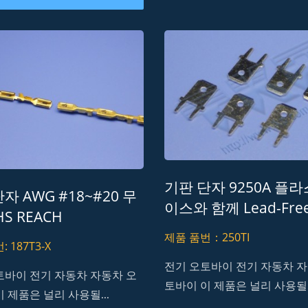
기판 단자 9250A 플
자 AWG #18~#20 무
이스와 함께 Lead-Fre
HS REACH
RoHS REACH
제품 품번：250TI
M1 초대형 고전도 전류 커
H20M5 차량 조명 동적
 187T3-X
넥터
전기 오토바이 전기 자동차 자
토바이 전기 자동차 자동차 오
토바이 이 제품은 널리 사용될..
 제품은 널리 사용될...