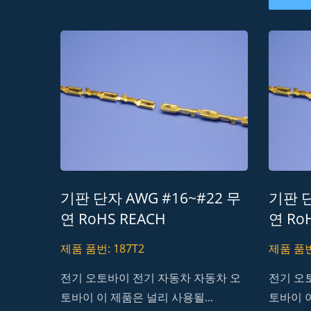
기판 단자 AWG #16~#22 무
기판 단
연 RoHS REACH
연 Ro
H20M5 차량 조명 동적 커넥터
H10
제품 품번: 187T2
제품 품번:
전기 오토바이 전기 자동차 자동차 오
전기 오
토바이 이 제품은 널리 사용될...
토바이 이