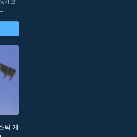
동차 오
.
라스틱 케
e