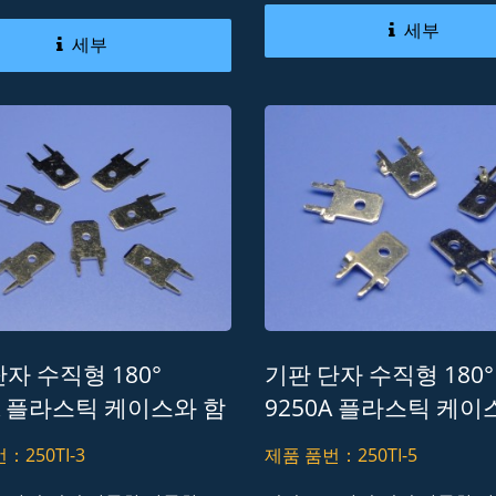
세부
세부
자 수직형 180°
기판 단자 수직형 180°
0A 플라스틱 케이스와 함
9250A 플라스틱 케이
대 선 커넥터 Lead-
께 선 대 선 커넥터 Lea
：250TI-3
제품 품번：250TI-5
RoHS REACH
Free RoHS REACH