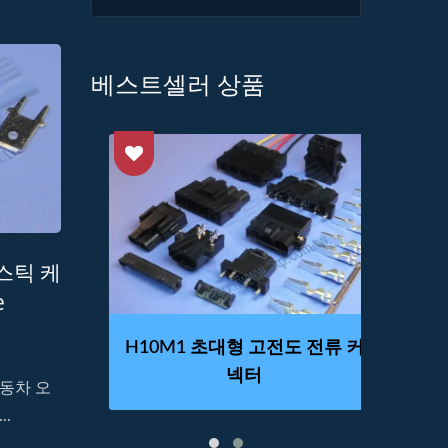
베스트셀러 상품
라스틱 케
e
 커넥터
H10M1 초대형 고전도 전류 커
H20
넥터
동차 오
.