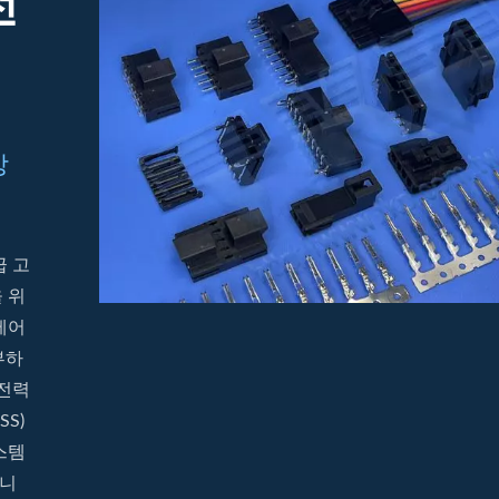
전
상
급 고
 위
제어
부하
 전력
SS)
스템
입니