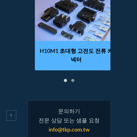
넥터
H10M1 초대형 고전도 전류 커
H
넥터
문의하기
전문 상담 또는 샘플 요청
info@tkp.com.tw