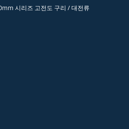
00mm 시리즈 고전도 구리 / 대전류
M1 초대형 고전도 전류 커
H20M5 조명 동적 커
넥터