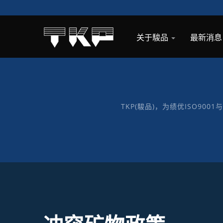
关于駿品
最新消
TKP(駿品)，为绩优ISO90