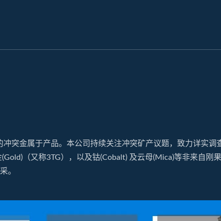
的冲突金属于产品。本公司持续关注冲突矿产议题，致力详实调
)、金(Gold)（又称3TG），以及钴(Cobalt) 及云母(Mica)等非来自
开采。
0M1超大高导电流连接器
H20M5 车灯动态连